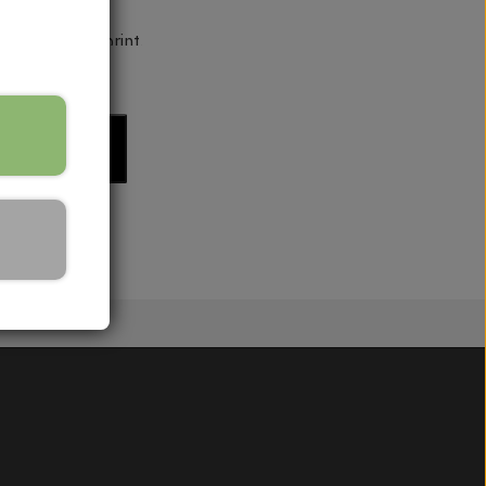
 kvalitet og print.
til kurv