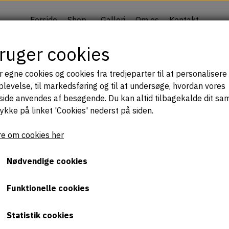
Forside
Shop
Galleri
Om os
Kontakt
bruger cookies
tans
Shirts
Duftpuder
Muleposer
r egne cookies og cookies fra tredjeparter til at personalisere 
er & beautyklude.
levelse, til markedsføring og til at undersøge, hvordan vores
BERRY Liberty duftpude
ide anvendes af besøgende. Du kan altid tilbagekalde dit sa
rykke på linket 'Cookies' nederst på siden.
69,00 kr.
e om cookies her
LIBERTY London signatur print i 100% bomuld med fyld a
Nødvendige cookies
Lavendelpuden kan hænges på en bøjle- eller lægges s
Funktionelle cookies
Lavendel dufter aromatisk, friskt, rent, og har insektfo
beroligende, og giver spirituel velvære.
Statistik cookies
ONE SIZE: ca. 10 x 10 cm.