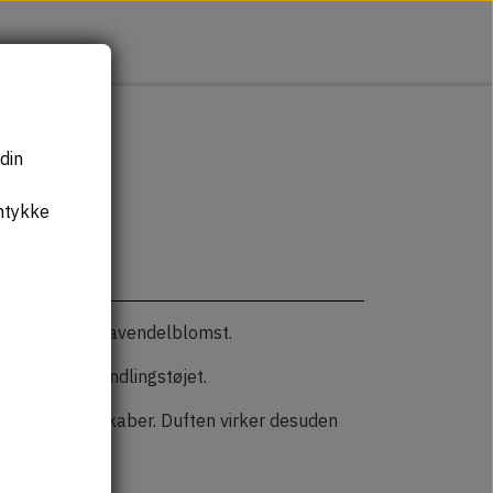
din
mtykke
f tørret blå lavendelblomst.
ammen med yndlingstøjet.
rdrivende egenskaber. Duften virker desuden