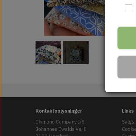
Kontaktoplysninger
Links
Chimono Company I/S
Salgs-
Johannes Ewalds Vej 8
Cooki