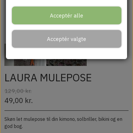
Muleposer
Acceptér alle
Hudpleje, sæber & beautyklude.
Acceptér valgte
LAURA MULEPOSE
129,00 kr.
49,00 kr.
Skøn let mulepose til din kimono, solbriller, bikini og en
god bog.