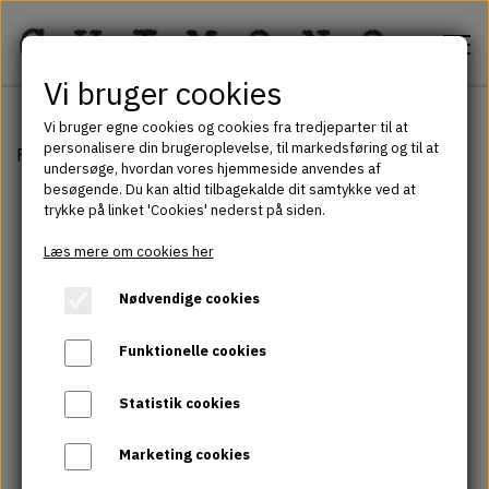
Vi bruger cookies
Vi bruger egne cookies og cookies fra tredjeparter til at
personalisere din brugeroplevelse, til markedsføring og til at
Forside
Forside
Muleposer
LAURA MULEPOSE
undersøge, hvordan vores hjemmeside anvendes af
besøgende. Du kan altid tilbagekalde dit samtykke ved at
trykke på linket 'Cookies' nederst på siden.
Shop
Læs mere om cookies her
Kimono
Galleri
Nødvendige cookies
Kaftans
Funktionelle cookies
Om os
Shirts
Statistik cookies
Kontakt
Duftpuder
Marketing cookies